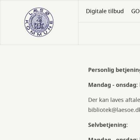
Gå
Digitale tilbud
GO 
til
hovedindhold
Personlig betjenin
Information
fra
Mandag - onsdag: kl
biblioteket
Der kan laves aftal
i
bibliotek@laesoe.d
Byrum
Selvbetjening: