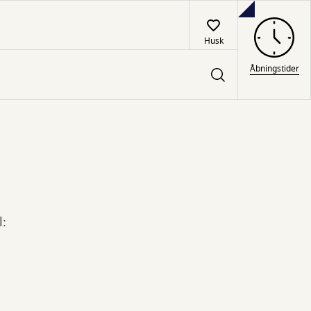
Husk
Åbningstider
l: