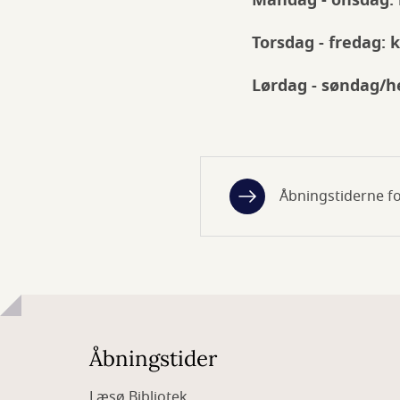
Mandag - onsdag: kl
Torsdag - fredag: kl
Lørdag - søndag/hel
Åbningstiderne fo
Åbningstider
Læsø Bibliotek