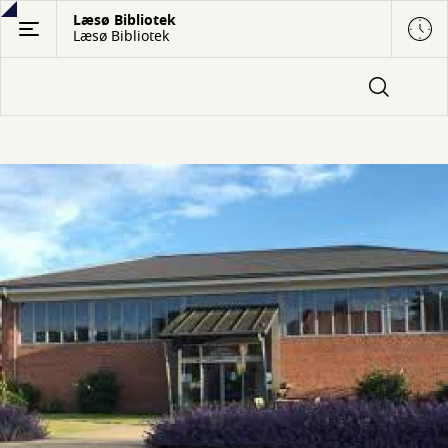
Gå
Læsø Bibliotek
Læsø Bibliotek
til
hovedindhold
Forside