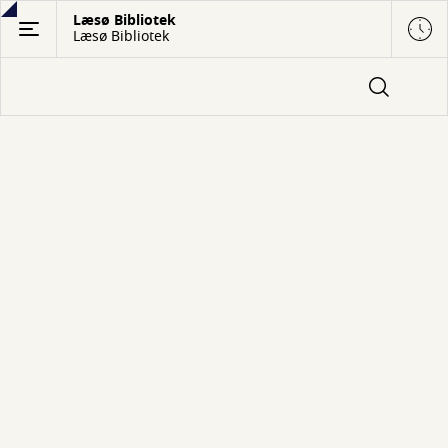
Gå
Læsø Bibliotek
Læsø Bibliotek
til
hovedindhold