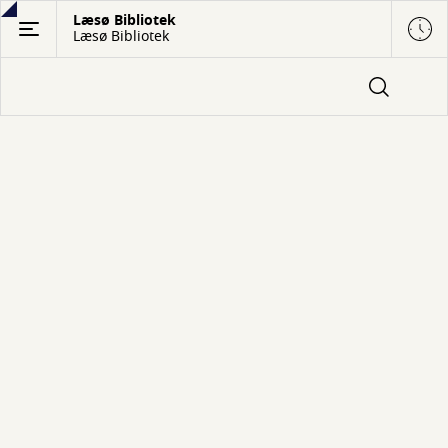
Gå
Læsø Bibliotek
Læsø Bibliotek
til
hovedindhold