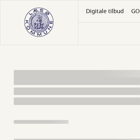
Gå
Digitale tilbud
GO 
til
hovedindhold