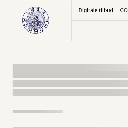
Gå
Digitale tilbud
GO 
til
hovedindhold