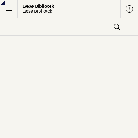
Gå
Læsø Bibliotek
Læsø Bibliotek
til
hovedindhold