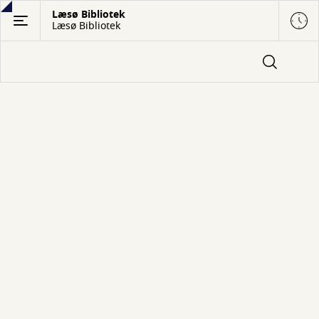
Gå
Læsø Bibliotek
Læsø Bibliotek
til
hovedindhold