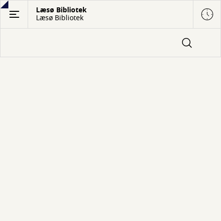
Gå
Læsø Bibliotek
Læsø Bibliotek
til
hovedindhold