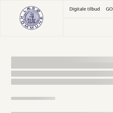
Gå
Digitale tilbud
GO 
til
hovedindhold