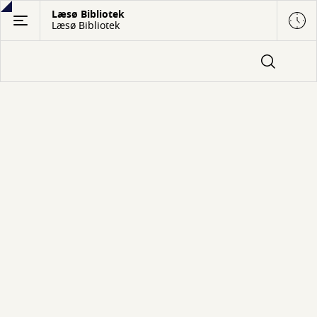
Gå
Læsø Bibliotek
Læsø Bibliotek
til
hovedindhold