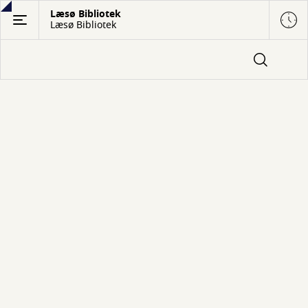
Gå
Læsø Bibliotek
Læsø Bibliotek
til
hovedindhold