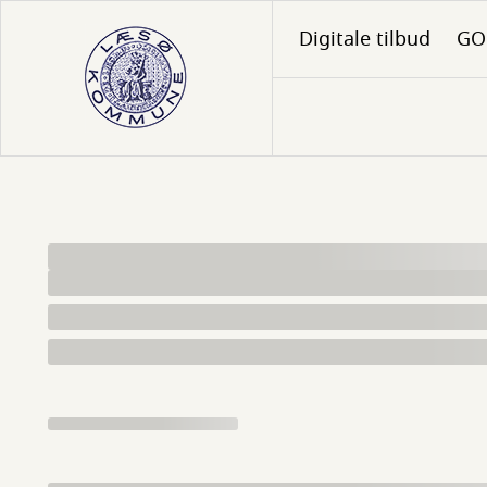
Gå
Digitale tilbud
GO 
til
hovedindhold