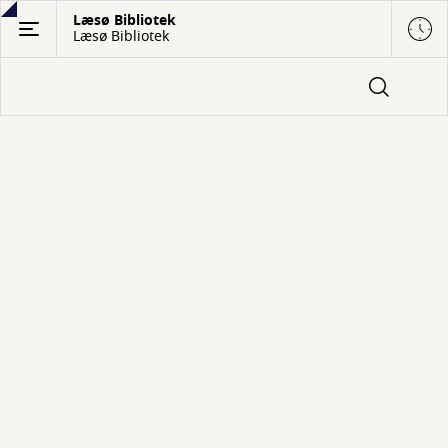
Gå
Læsø Bibliotek
Læsø Bibliotek
til
hovedindhold