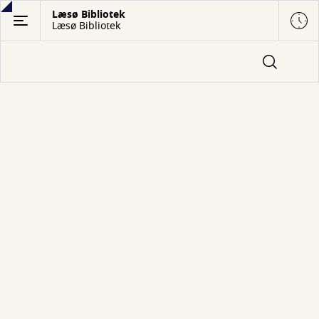
Gå
Læsø Bibliotek
Læsø Bibliotek
til
hovedindhold