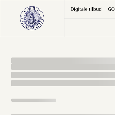
Gå
Digitale tilbud
GO 
til
hovedindhold