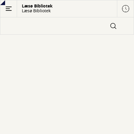
Gå
Læsø Bibliotek
Læsø Bibliotek
til
hovedindhold