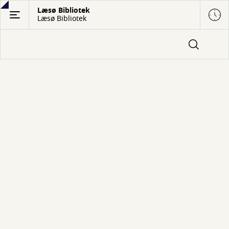
Gå
Læsø Bibliotek
Læsø Bibliotek
til
hovedindhold