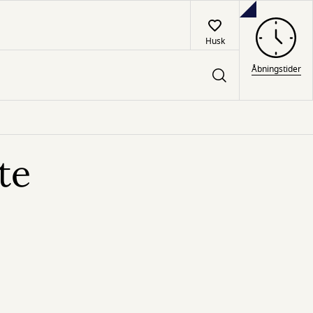
Husk
Åbningstider
te