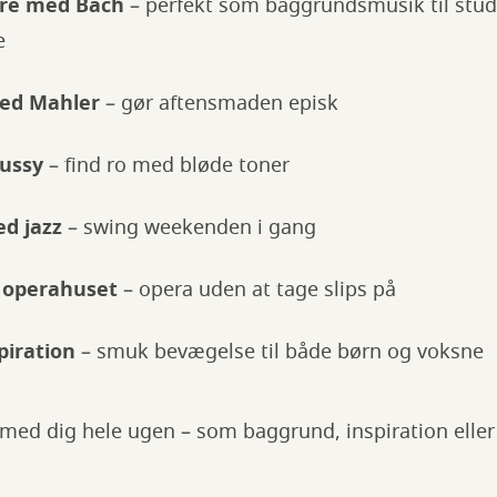
ere med Bach
– perfekt som baggrundsmusik til stud
e
ed Mahler
– gør aftensmaden episk
ussy
– find ro med bløde toner
d jazz
– swing weekenden i gang
i operahuset
– opera uden at tage slips på
piration
– smuk bevægelse til både børn og voksne
med dig hele ugen – som baggrund, inspiration eller