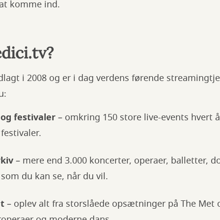
 at komme ind.
dici.tv?
dlagt i 2008 og er i dag verdens førende streamingtje
u:
og festivaler
– omkring 150 store live-events hvert å
festivaler.
rkiv
– mere end 3.000 koncerter, operaer, balletter, 
som du kan se, når du vil.
t
– oplev alt fra storslåede opsætninger på The Met o
operaer og moderne dans.